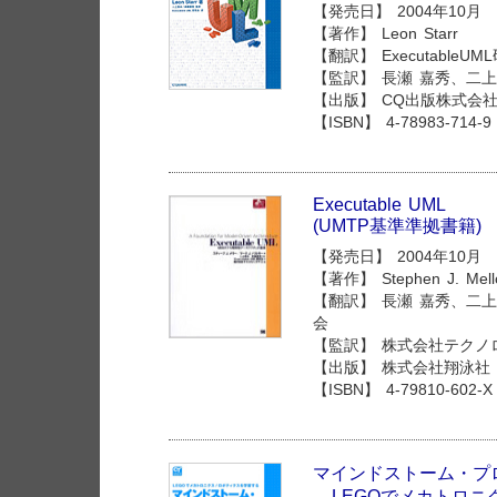
【発売日】 2004年10月
【著作】 Leon Starr
【翻訳】 ExecutableUM
【監訳】 長瀬 嘉秀、二上
【出版】 CQ出版株式会
【ISBN】 4-78983-714-9
Executable UML
(UMTP基準準拠書籍)
【発売日】 2004年10月
【著作】 Stephen J. Mellor
【翻訳】 長瀬 嘉秀、二上 貴
会
【監訳】 株式会社テクノ
【出版】 株式会社翔泳社
【ISBN】 4-79810-602-X
マインドストーム・プ
- LEGOでメカトロ