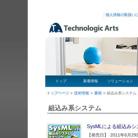
個人情報の取扱い
トップ
新着情報
ソリューション
トップページ
»
技術情報
»
書籍
»
組込み系システム
組込み系システム
SysMLによる組込み
【発売日】 2011年6月29