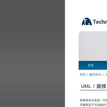
首页
首页
»
解决办法
»
U
UML / 建模
将整理并且表现（可
等建模是不可或缺的