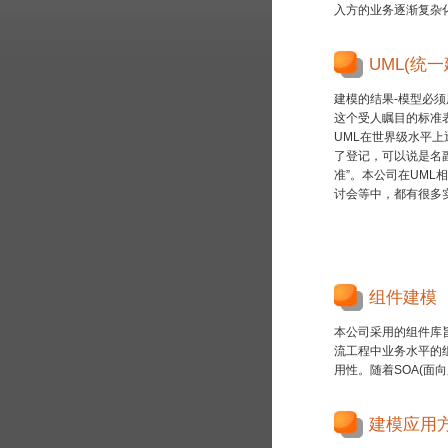
入方的业务逐渐复杂
UML(统
建模的结果-模型必
这个受人瞩目的标准
UML在世界级水平上
了登记，可以说是名
准”。本公司在UML
讨会等中，都有很多
组件建模
本公司采用的组件库
流工程中业务水平的
用性。随着SOA(面
建模应用