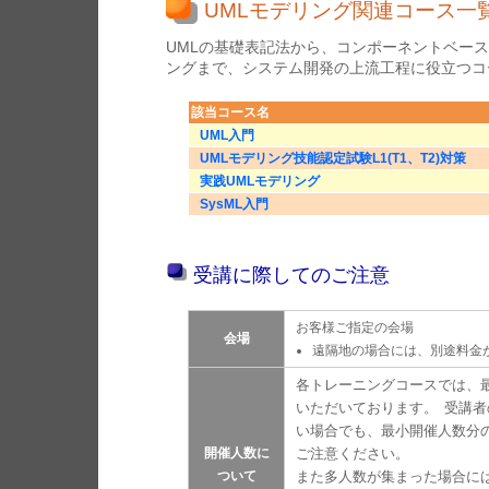
UMLモデリング関連コース一
UMLの基礎表記法から、コンポーネントベース
ングまで、システム開発の上流工程に役立つコ
該当コース名
UML入門
UMLモデリング技能認定試験L1(T1、T2)対策
実践UMLモデリング
SysML入門
受講に際してのご注意
お客様ご指定の会場
会場
遠隔地の場合には、別途料金
各トレーニングコースでは、
いただいております。 受講
い場合でも、最小開催人数分
開催人数に
ご注意ください。
ついて
また多人数が集まった場合に