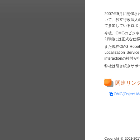
2007年9月に開催され
いて、独立行政法人
て参加しているロボ
今後、OMGのビジ
2月頃には正式な仕
また現在OMG Robo
Localization 
interactionの
弊社は引き続きサポ
関連リン
OMG(Object M
Copyright © 2001-2017