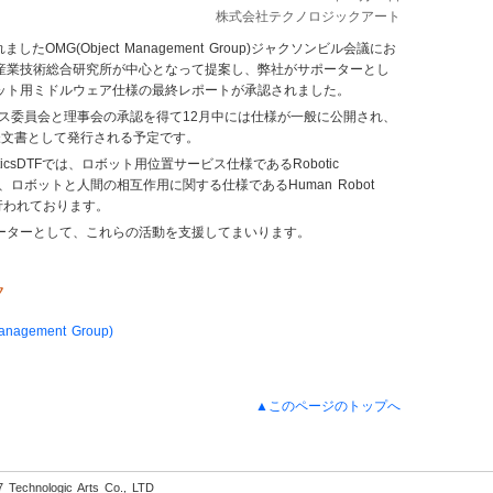
株式会社テクノロジックアート
ましたOMG(Object Management Group)ジャクソンビル会議にお
産業技術総合研究所が中心となって提案し、弊社がサポーターとし
ット用ミドルウェア仕様の最終レポートが承認されました。
ネス委員会と理事会の承認を得て12月中には仕様が一般に公開され、
様文書として発行される予定です。
ticsDTFでは、ロボット用位置サービス仕様であるRobotic
Service、ロボットと人間の相互作用に関する仕様であるHuman Robot
検討が行われております。
ーターとして、これらの活動を支援してまいります。
ク
anagement Group)
▲このページのトップへ
 Technologic Arts Co., LTD