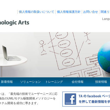
個人情報の取扱いについて
個人情報保護方針
お問い合せ
関連リ
Lan
新着情報
ソリューション
トレーニング
会社情報
技術情報
トは、「最先端の技術でユーザーニーズに応
自のUML/モデル駆動開発メソドロジーを
ステム開発を成功に導きます。