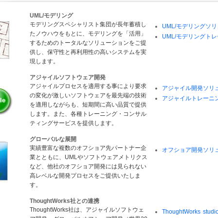
UML/モデリング
モデリングスペシャリスト集団が長年蓄積し
UML/モデリングソ
たノウハウをもとに、モデリングを「活用」
UML/モデリングト
するためのトータルなソリューションをご提
供し、保守性と再利用性の高いシステムを実
現します。
アジャイルソフトウェア開発
アジャイルプロセスを適用する事により要求
アジャイル開発ソリ
の変化が激しいソフトウェアを最先端の技術
アジャイルトレーニ
を適用しながらも、短期間に高い品質で提供
します。また、各種トレーニング・コンサル
ティングサービスを提供します。
グローバルな展開
実績豊富な複数のオフショア先パートナー企
オフショア開発ソリ
業とともに、UMLやソフトウェアメトリクス
など、他社のオフショア開発には見られない
高レベルな開発プロセスをご提供いたしま
す。
ThoughtWorks社との連携
ThoughtWorks社は、アジャイルソフトウェ
ThoughtWorks studi