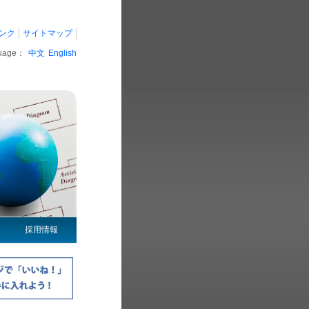
ンク
サイトマップ
guage：
中文
English
採用情報