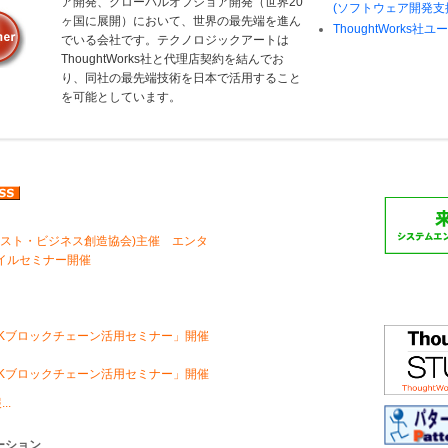
ア開発、グローバルオフショア開発（世界20
(ソフトウェア開発支
ヶ国に展開）において、世界の最先端を進ん
ThoughtWorks社
でいる会社です。テクノロジックアートは
ThoughtWorks社と代理店契約を結んでお
り、同社の最先端技術を日本で活用すること
を可能としています。
ンスト・ビジネス創造協会)主催 エンタ
イルセミナー開催
OCKブロックチェーン活用セミナー」開催
OCKブロックチェーン活用セミナー」開催
..
ーション