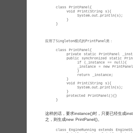
    class PrintPanel{

        void Print(String s){

            System.out.println(s);

        }

    }

应用了Singleton模式的PrintPanel类：

    class PrintPanel{

        private static PrintPanel _insta
        public synchronized static Print
            if (_instance == null){

            _instance = new PrintPanel(
            }

            return _instance;

        }

        void Print(String s){

            System.out.println(s);

        }

        protected PrintPanel(){}

    }

这样的话，要求instance()时，只要已经生成in
之，则生成new PrintPanel()。
    class EngineRunning extends EngineSta