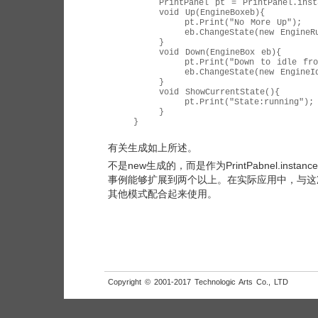
        PrintPanel pt = PrintPanel.insta
        void Up(EngineBoxeb){

            pt.Print("No More Up");

            eb.ChangeState(new EngineRun
        }

        void Down(EngineBox eb){

            pt.Print("Down to idle from
            eb.ChangeState(new EngineId
        }

        void ShowCurrentState(){

            pt.Print("State:running");

        }

    }

有关生成如上所述。
不是new生成的，而是作为PrintPabnel.instanc
事例能够扩展到两个以上。在实际应用中，与这次的
其他模式配合起来使用。
Copyright © 2001-2017 Technologic Arts Co., LTD