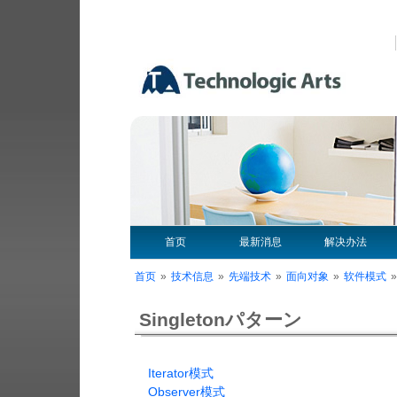
首页
最新消息
解决办法
首页
»
技术信息
»
先端技术
»
面向对象
»
软件模式
Singletonパターン
Iterator模式
Observer模式